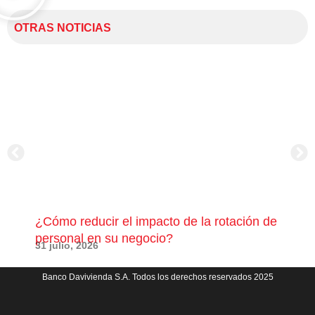
OTRAS NOTICIAS
¿Cómo reducir el impacto de la rotación de
¿Có
personal en su negocio?
com
31 julio, 2026
23 j
Banco Davivienda S.A. Todos los derechos reservados 2025