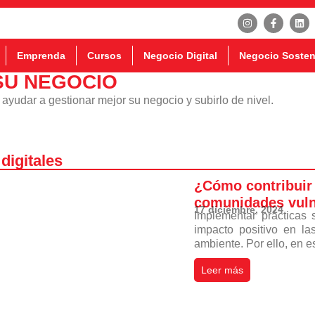
Emprenda
Cursos
Negocio Digital
Negocio Sosten
SU NEGOCIO
ayudar a gestionar mejor su negocio y subirlo de nivel.
digitales
¿Cómo contribuir 
comunidades vuln
17 diciembre, 2024
Implementar prácticas 
impacto positivo en l
ambiente. Por ello, en est
Leer más