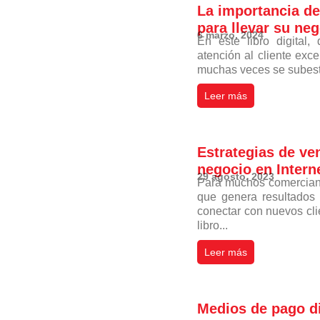
La importancia de 
para llevar su neg
6 marzo, 2024
En este libro digital,
atención al cliente ex
muchas veces se subestim
Leer más
Estrategias de ve
negocio en Intern
29 agosto, 2023
Para muchos comerciante
que genera resultados 
conectar con nuevos clie
libro...
Leer más
Medios de pago di