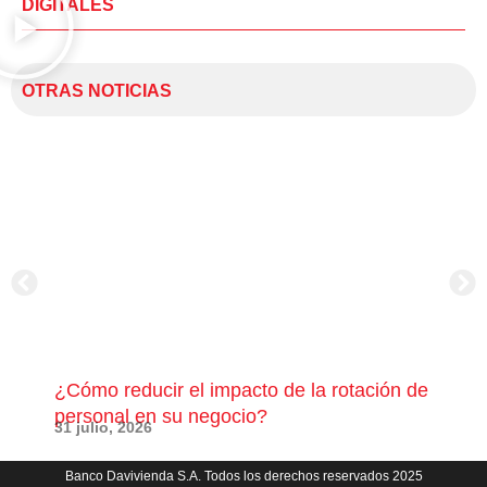
DIGITALES
OTRAS NOTICIAS
¿Cómo reducir el impacto de la rotación de
¿Có
personal en su negocio?
com
31 julio, 2026
23 j
Banco Davivienda S.A. Todos los derechos reservados 2025