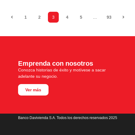
1
2
3
4
5
…
93
Emprenda con nosotros
Conozca historias de éxito y motívese a sacar
adelante su negocio.
Ver más
Banco Davivienda S.A. Todos los derechos reservados 2025