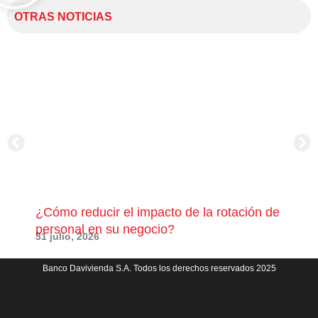
OTRAS NOTICIAS
¿Cómo reducir el impacto de la rotación de
¿Có
personal en su negocio?
com
31 julio, 2026
23 j
Banco Davivienda S.A. Todos los derechos reservados 2025