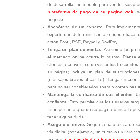
de desarrollar un modelo para vender sus prod
plataforma de pago en su página web
, 
negocio.
Asesórese de un experto
. Para implementa
experto que determine cómo lo puede hacer de
están Payu, PSE, Paypal y DaviPay.
Tenga un plan de ventas.
Así como las prom
el mercado online ocurre lo mismo. Piense 
clientes a convertirse en visitantes frecuentes
su página; incluya un plan de suscripcione
(mensajes breves al celular). Tenga en cuent
para no ser considerados spam o correo basura
Mantenga la confianza de sus clientes
. U
confianza. Esto permite que los usuarios teng
Es importante que en su página brinde la pos
tener alguna duda.
Asegure el envío.
Según la naturaleza de su
vía digital (por ejemplo, un curso o un libro vi
asegure
canales de distribución seguros y 