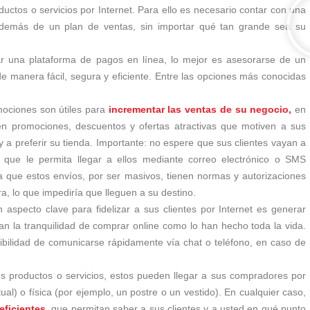
uctos o servicios por Internet. Para ello es necesario contar con una
además de un plan de ventas, sin importar qué tan grande sea su
r una plataforma de pagos en línea, lo mejor es asesorarse de un
 manera fácil, segura y eficiente. Entre las opciones más conocidas
ociones son útiles para
incrementar las ventas de su negocio,
en
en promociones, descuentos y ofertas atractivas que motiven a sus
 y a preferir su tienda. Importante: no espere que sus clientes vayan a
s que le permita llegar a ellos mediante correo electrónico o SMS
a que estos envíos, por ser masivos, tienen normas y autorizaciones
, lo que impediría que lleguen a su destino.
n aspecto clave para fidelizar a sus clientes por Internet es generar
an la tranquilidad de comprar online como lo han hecho toda la vida.
ibilidad de comunicarse rápidamente vía chat o teléfono, en caso de
s productos o servicios, estos pueden llegar a sus compradores por
rtual) o física (por ejemplo, un postre o un vestido). En cualquier caso,
eficientes,
que permitan saber a sus clientes y a usted en qué punto