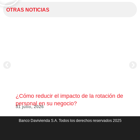
OTRAS NOTICIAS
¿Cómo reducir el impacto de la rotación de
¿Có
personal en su negocio?
com
31 julio, 2026
23 j
Banco Davivienda S.A. Todos los derechos reservados 2025