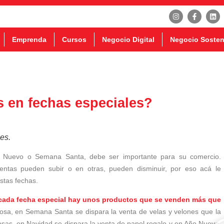
Emprenda
Cursos
Negocio Digital
Negocio Sosten
en fechas especiales?
es.
 Nuevo o Semana Santa, debe ser importante para su comercio.
ntas pueden subir o en otras, pueden disminuir, por eso acá le
stas fechas.
cada fecha especial hay unos productos que se venden más que
igiosa, en Semana Santa se dispara la venta de velas y velones que la
iosas, en Navidad se dispara la venta de papel regalo y en Año Nuevo,