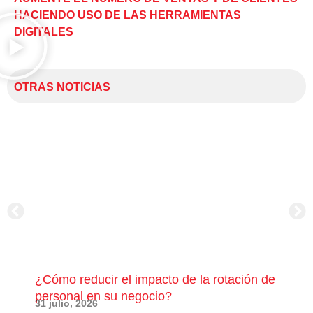
HACIENDO USO DE LAS HERRAMIENTAS
DIGITALES
OTRAS NOTICIAS
¿Cómo reducir el impacto de la rotación de
¿Có
personal en su negocio?
com
31 julio, 2026
23 j