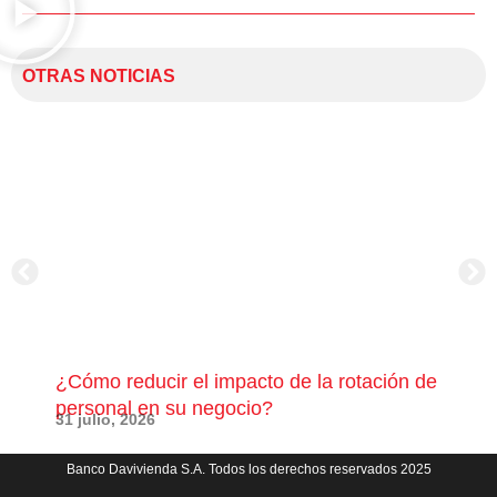
OTRAS NOTICIAS
¿Cómo reducir el impacto de la rotación de
¿Có
personal en su negocio?
com
31 julio, 2026
23 j
Banco Davivienda S.A. Todos los derechos reservados 2025