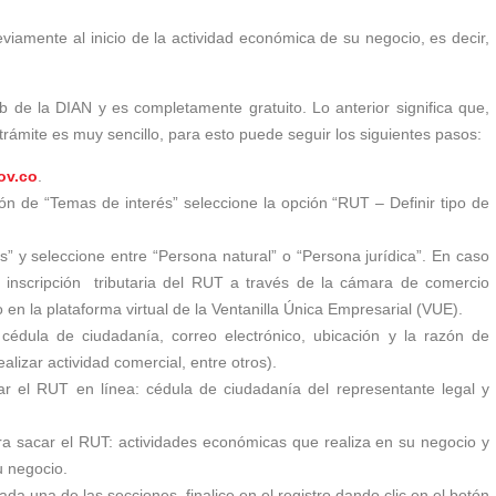
viamente al inicio de la actividad económica de su negocio, es decir,
b de la DIAN y es completamente gratuito. Lo anterior significa que,
trámite es muy sencillo, para esto puede seguir los siguientes pasos:
ov.co
.
ión de “Temas de interés” seleccione la opción “RUT – Definir tipo de
os” y seleccione entre “Persona natural” o “Persona jurídica”. En caso
 inscripción
tributaria
del RUT a través de la cámara de comercio
 en la plataforma virtual de la Ventanilla Única Empresarial (VUE).
: cédula de ciudadanía, correo electrónico, ubicación y la razón de
ealizar actividad comercial, entre otros).
r el RUT en línea: cédula de ciudadanía del representante legal y
ra sacar el RUT: actividades económicas que realiza en su negocio y
u negocio.
da una de las secciones, finalice en el registro dando clic en el botón