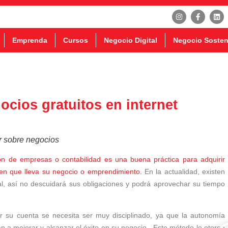
Emprenda
Cursos
Negocio Digital
Negocio Sosten
cios gratuitos en internet
er sobre negocios
ón de empresas o contabilidad es una buena práctica para adquirir
en que lleva su negocio o emprendimiento.
En la actualidad, existen
l, así no descuidará sus obligaciones y podrá aprovechar su tiempo
r su cuenta se necesita ser muy disciplinado, ya que la autonomía
án a mejorar y alcanzar el éxito en su negocio. Este método le otorga