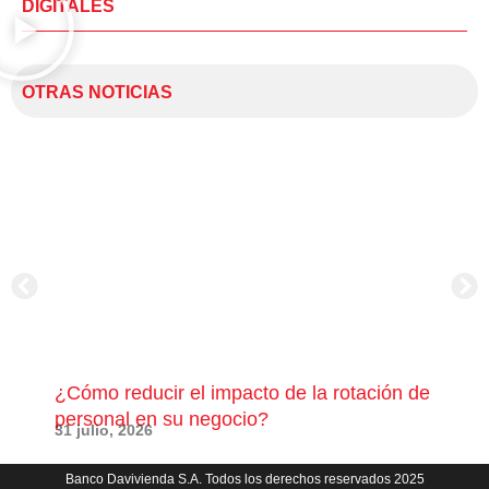
DIGITALES
OTRAS NOTICIAS
¿Cómo reducir el impacto de la rotación de
¿Có
personal en su negocio?
com
31 julio, 2026
23 j
Banco Davivienda S.A. Todos los derechos reservados 2025