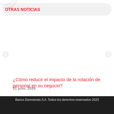
OTRAS NOTICIAS
¿Cómo reducir el impacto de la rotación de
¿Có
personal en su negocio?
com
31 julio, 2026
23 j
Banco Davivienda S.A. Todos los derechos reservados 2025