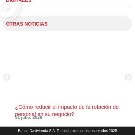
DIGITALES
OTRAS NOTICIAS
¿Cómo reducir el impacto de la rotación de
¿Có
personal en su negocio?
com
31 julio, 2026
23 j
Banco Davivienda S.A. Todos los derechos reservados 2025