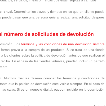
roductos, servicios, líneas o marcas que están sujetas a cambios.
olicitud.
Determinar los plazos y tiempos en los que un cliente puede
es puede pasar que una persona quiera realizar una solicitud después
l número de solicitudes de devolución
evolución.
Los
términos y las condiciones de una devolución siempre
forma previa a la compra de un producto.
Si se trata de una tienda
a los clientes sobre la política de devolución antes de que realicen el
 recibo. En el caso de las tiendas virtuales, pueden incluir un párrafo
ompra.
ón.
Muchos clientes desean conocer los términos y condiciones de
ante que la política de devolución esté visible siempre. En el caso de
 las cajas. Si es un negocio digital, pueden incluirlo en la descripción