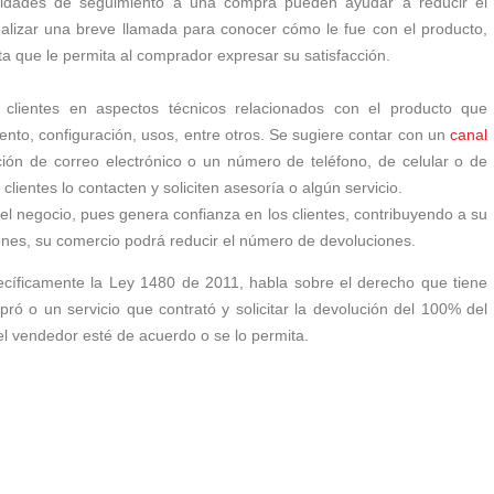
ividades de seguimiento a una compra pueden ayudar a reducir el
alizar una breve llamada para conocer cómo le fue con el producto,
ta que le permita al comprador expresar su satisfacción.
s clientes en aspectos técnicos relacionados con el producto que
ento, configuración, usos, entre otros. Se sugiere contar con un
canal
ón de correo electrónico o un número de teléfono, de celular o de
clientes lo contacten y soliciten asesoría o algún servicio.
 el negocio, pues genera confianza en los clientes, contribuyendo a su
iones, su comercio podrá reducir el número de devoluciones.
ecíficamente la Ley 1480 de 2011, habla sobre el derecho que tiene
 o un servicio que contrató y solicitar la devolución del 100% del
el vendedor esté de acuerdo o se lo permita.