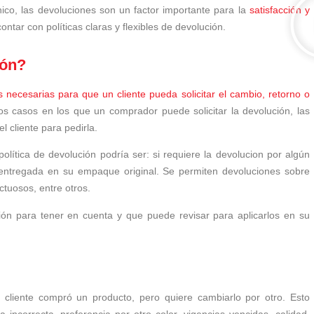
o, las devoluciones son un factor importante para la
satisfacción y
ontar con políticas claras y flexibles de devolución.
ión?
s necesarias para que un cliente pueda solicitar el cambio, retorno o
os casos en los que un comprador puede solicitar la devolución, las
l cliente para pedirla.
política de devolución podría ser: si requiere la devolucion por algún
 entregada en su empaque original. Se permiten devoluciones sobre
ctuosos, entre otros.
ución para tener en cuenta y que puede revisar para aplicarlos en su
cliente compró un producto, pero quiere cambiarlo por otro. Esto
 incorrecta, preferencia por otro color, vigencias vencidas, calidad,