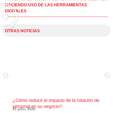
HACIENDO USO DE LAS HERRAMIENTAS
DIGITALES
OTRAS NOTICIAS
¿Cómo reducir el impacto de la rotación de
¿Có
personal en su negocio?
com
31 julio, 2026
23 j