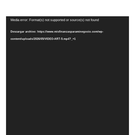
Reproductor
Media error: Format(s) not supported or source(s) not found
de
Descargar archivo: https://www.misfinanzasparaminegocio.com/wp-
vídeo
content/uploads/2026/05/VIDEO-ART-5.mp4?_=1