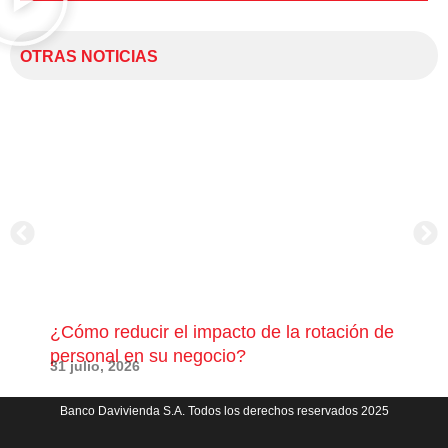
OTRAS NOTICIAS
¿Cómo reducir el impacto de la rotación de
¿Có
personal en su negocio?
com
31 julio, 2026
23 j
Banco Davivienda S.A. Todos los derechos reservados 2025