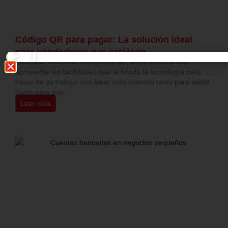
Código QR para pagar: La solución ideal
para vendedores por catálogo
9 abril 2023
Estimado vendedor independiente, lo invitamos a que
aproveche las facilidades que le brinda la tecnología para
hacer de su trabajo una labor más cómoda tanto para usted
como para sus...
Leer más