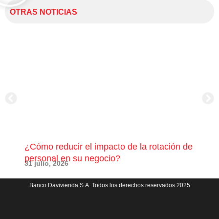
OTRAS NOTICIAS
¿Cómo reducir el impacto de la rotación de
¿Có
personal en su negocio?
com
31 julio, 2026
23 j
Banco Davivienda S.A. Todos los derechos reservados 2025