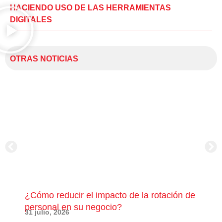
HACIENDO USO DE LAS HERRAMIENTAS
DIGITALES
OTRAS NOTICIAS
¿Cómo reducir el impacto de la rotación de
¿Có
personal en su negocio?
com
31 julio, 2026
23 j