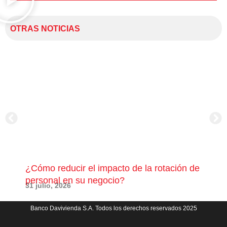
OTRAS NOTICIAS
¿Cómo reducir el impacto de la rotación de
¿Có
personal en su negocio?
com
31 julio, 2026
23 j
Banco Davivienda S.A. Todos los derechos reservados 2025