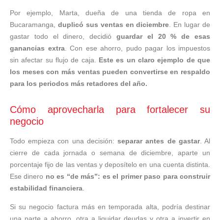
Por ejemplo, Marta, dueña de una tienda de ropa en
Bucaramanga,
duplicó sus ventas en diciembre
. En lugar de
gastar todo el dinero, decidió
guardar el 20 % de esas
ganancias extra
. Con ese ahorro, pudo pagar los impuestos
sin afectar su flujo de caja.
Este es un claro ejemplo de que
los meses con más ventas pueden convertirse en respaldo
para los periodos más retadores del año.
Cómo aprovecharla para fortalecer su
negocio
Todo empieza con una decisión:
separar antes de gastar
. Al
cierre de cada jornada o semana de diciembre, aparte un
porcentaje fijo de las ventas y deposítelo en una cuenta distinta.
Ese dinero
no es “de más”: es el primer paso para construir
estabilidad financiera
.
Si su negocio factura más en temporada alta, podría destinar
una parte a ahorro, otra a liquidar deudas y otra a invertir en