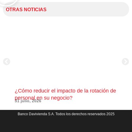
OTRAS NOTICIAS
¿Cómo reducir el impacto de la rotación de
¿Có
personal en su negocio?
com
31 julio, 2026
23 j
Banco Davivienda S.A. Todos los derechos reservados 2025