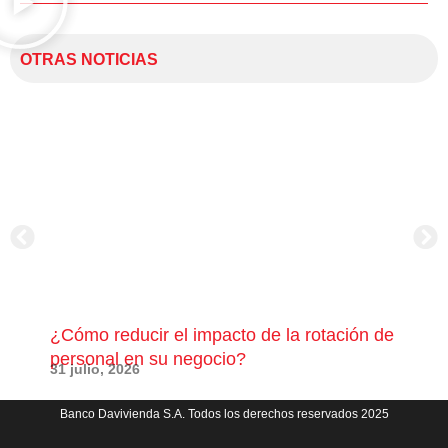
OTRAS NOTICIAS
¿Cómo reducir el impacto de la rotación de
¿Có
personal en su negocio?
com
31 julio, 2026
23 j
Banco Davivienda S.A. Todos los derechos reservados 2025