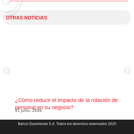
OTRAS NOTICIAS
¿Cómo reducir el impacto de la rotación de
¿Có
personal en su negocio?
com
31 julio, 2026
23 j
Banco Davivienda S.A. Todos los derechos reservados 2025