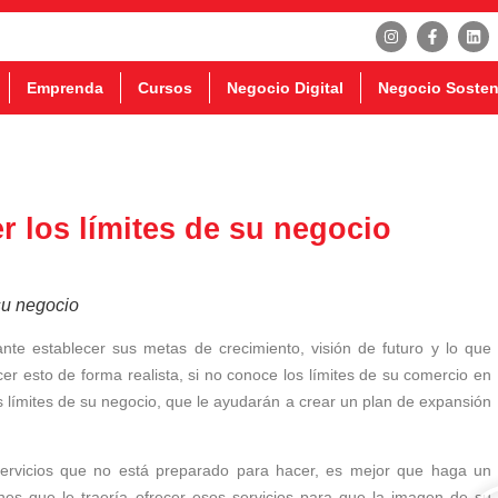
Emprenda
Cursos
Negocio Digital
Negocio Sosten
r los límites de su negocio
su negocio
nte establecer sus metas de crecimiento, visión de futuro y lo que
er esto de forma realista, si no conoce los límites de su comercio en
 límites de su negocio, que le ayudarán a crear un plan de expansión
servicios que no está preparado para hacer, es mejor que haga un
nes que le traería ofrecer esos servicios para que la imagen de su