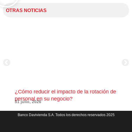
OTRAS NOTICIAS
¿Cómo reducir el impacto de la rotación de
¿Có
personal en su negocio?
com
31 julio, 2026
23 j
Banco Davivienda S.A. Todos los derechos reservados 2025