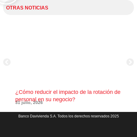
OTRAS NOTICIAS
¿Cómo reducir el impacto de la rotación de
¿Có
personal en su negocio?
com
31 julio, 2026
23 j
Banco Davivienda S.A. Todos los derechos reservados 2025