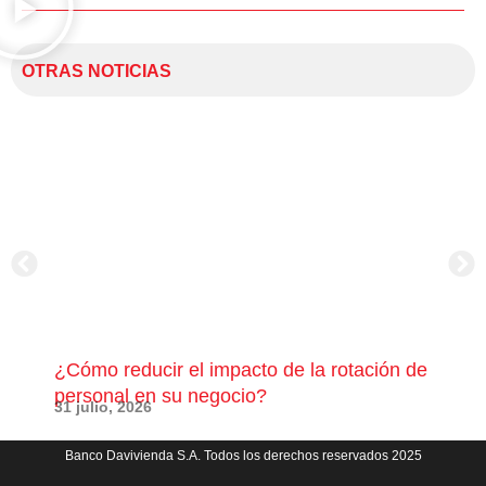
OTRAS NOTICIAS
¿Cómo reducir el impacto de la rotación de
¿Có
personal en su negocio?
com
31 julio, 2026
23 j
Banco Davivienda S.A. Todos los derechos reservados 2025