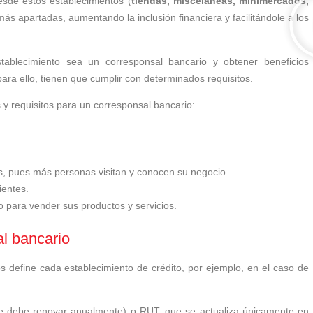
sde estos establecimientos (
tiendas, misceláneas, minimercados,
ás apartadas, aumentando la inclusión financiera y facilitándole a los
ablecimiento sea un corresponsal bancario y obtener beneficios
ra ello, tienen que cumplir con determinados requisitos.
 y requisitos para un corresponsal bancario:
s, pues más personas visitan y conocen su negocio.
ientes.
para vender sus productos y servicios.
al bancario
s define cada establecimiento de crédito, por ejemplo, en el caso de
se debe renovar anualmente) o RUT, que se actualiza únicamente en