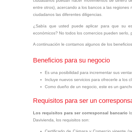
ciudadanos puedan hacer movimientos de dinero de
entre otros), acercando a los bancos a las regiones m
ciudadanos las diferentes diligencias.
¿Sabía que usted puede aplicar para que su est
económicos? No todos los comercios pueden serlo, pa
A continuación le contamos algunos de los beneficios
Beneficios para su negocio
Es una posibilidad para incrementar sus venta
Incluye nuevos servicios para ofrecerle a los cl
Como dueño de un negocio, este es un gancho 
Requisitos para ser un correspons
Los requisitos para ser corresponsal bancario
lo
Davivienda, los requisitos son:
Certificado de Cámara y Comercio vigente (