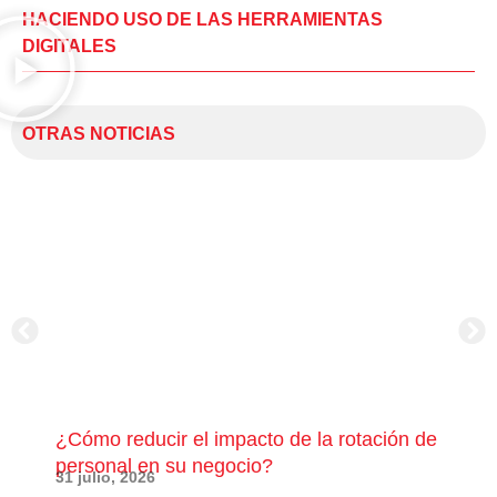
HACIENDO USO DE LAS HERRAMIENTAS
DIGITALES
OTRAS NOTICIAS
¿Cómo reducir el impacto de la rotación de
¿Có
personal en su negocio?
com
31 julio, 2026
23 j