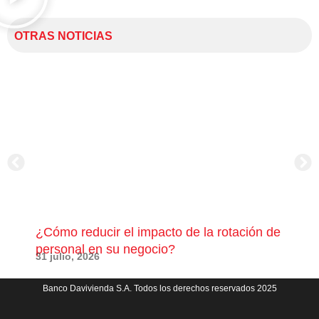
OTRAS NOTICIAS
¿Cómo reducir el impacto de la rotación de
¿Có
personal en su negocio?
com
31 julio, 2026
23 j
Banco Davivienda S.A. Todos los derechos reservados 2025