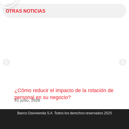
OTRAS NOTICIAS
¿Cómo reducir el impacto de la rotación de
¿Có
personal en su negocio?
com
31 julio, 2026
23 j
Banco Davivienda S.A. Todos los derechos reservados 2025