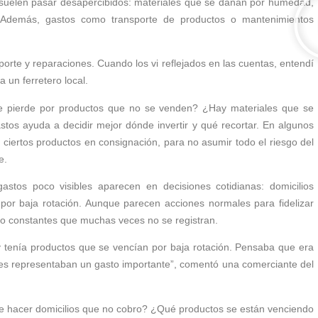
 suelen pasar desapercibidos: materiales que se dañan por humedad,
. Además, gastos como transporte de productos o mantenimientos
rte y reparaciones. Cuando los vi reflejados en las cuentas, entendí
un ferretero local.
 se pierde por productos que no se venden? ¿Hay materiales que se
os ayuda a decidir mejor dónde invertir y qué recortar. En algunos
ciertos productos en consignación, para no asumir todo el riesgo del
e.
gastos poco visibles aparecen en decisiones cotidianas: domicilios
por baja rotación. Aunque parecen acciones normales para fidelizar
nero constantes que muchas veces no se registran.
s y tenía productos que se vencían por baja rotación. Pensaba que era
mes representaban un gasto importante”, comentó una comerciante del
 hacer domicilios que no cobro? ¿Qué productos se están venciendo