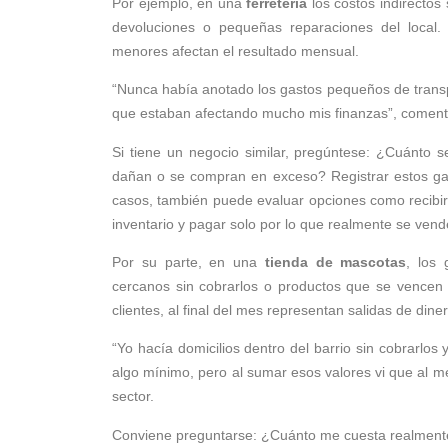
Por ejemplo, en una
ferretería
los costos indirectos
devoluciones o pequeñas reparaciones del local
menores afectan el resultado mensual.
“Nunca había anotado los gastos pequeños de transpo
que estaban afectando mucho mis finanzas”, comenta 
Si tiene un negocio similar, pregúntese: ¿Cuánto
dañan o se compran en exceso? Registrar estos gast
casos, también puede evaluar opciones como recibir 
inventario y pagar solo por lo que realmente se vend
Por su parte, en una
tienda de mascotas
, los 
cercanos sin cobrarlos o productos que se vencen 
clientes, al final del mes representan salidas de di
“Yo hacía domicilios dentro del barrio sin cobrarlo
algo mínimo, pero al sumar esos valores vi que al 
sector.
Conviene preguntarse: ¿Cuánto me cuesta realmente