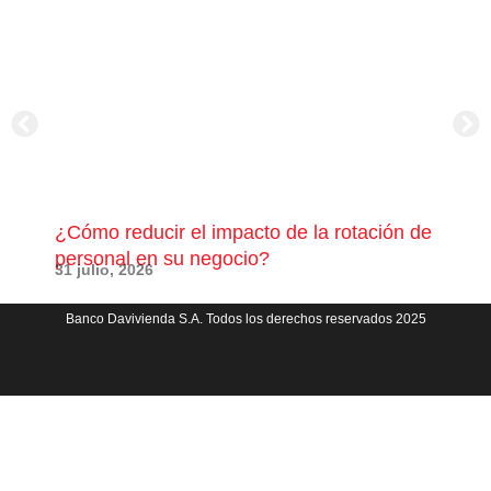
¿Cómo reducir el impacto de la rotación de
¿Có
personal en su negocio?
com
31 julio, 2026
23 j
Banco Davivienda S.A. Todos los derechos reservados 2025