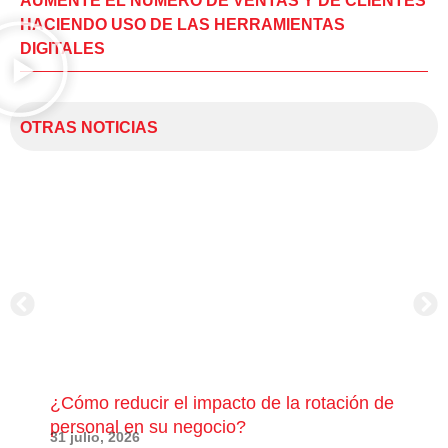
AUMENTE EL NÚMERO DE VENTAS Y DE CLIENTES
HACIENDO USO DE LAS HERRAMIENTAS
DIGITALES
OTRAS NOTICIAS
¿Cómo reducir el impacto de la rotación de
¿Có
personal en su negocio?
com
31 julio, 2026
23 j