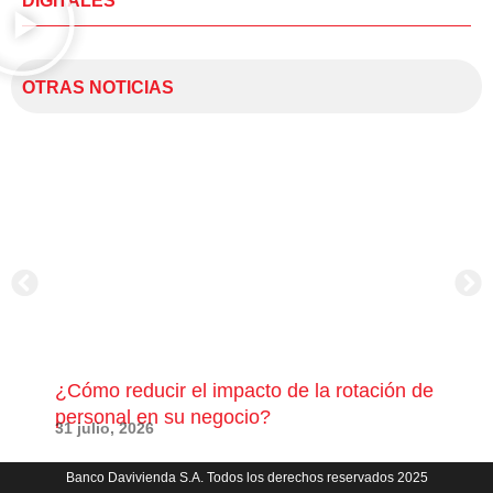
DIGITALES
OTRAS NOTICIAS
¿Cómo reducir el impacto de la rotación de
¿Có
personal en su negocio?
com
31 julio, 2026
23 j
Banco Davivienda S.A. Todos los derechos reservados 2025